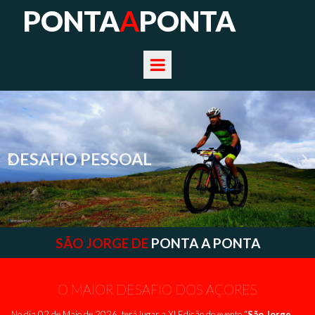
PONTA
A
PONTA
DESAFIO PESSOAL
SÃO JORGE DE
PONTA A PONTA
O MAIOR DESAFIO DOS AÇORES
No dia 02 de Maio de 2026, terá lugar a XI Edição do evento
“
São Jorge