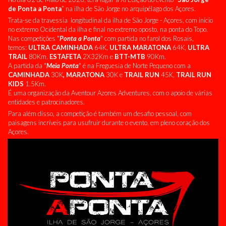
de Ponta a Ponta
”
na ilha de São Jorge no arquipélago dos Açores.
Trata-se da travessia longitudinal da ilha de São Jorge - Açores, com início
no extremo Ocidental da ilha e final no extremo oposto, na ponta do Topo.
Nas competições "
Ponta a Ponta
" com partida no farol dos Rosais,
temos:
ULTRA CAMINHADA
64K,
ULTRA MARATONA
64K,
ULTRA
TRAIL
80Km,
ESTAFETA
2X32Km e
BTT-MTB
90Km.
A partida da "
Meia Ponta
" é na Freguesia de Norte Pequeno com a
CAMINHADA
30K
, MARATONA
30K e
TRAIL RUN
45K,
TRAIL RUN
KIDS
1.5Km.
É uma organização da
Aventour A
zores Adventures
,
com o apoio de várias
entidades e patrocinadores.
Para além disso, a competição é também um desafio pessoal, com
paisagens incríveis para usufruir durante o evento, em pleno coração dos
Açores.